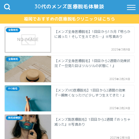
30代のメンズ医療脱毛体験談
福岡でおすすめの医療脱毛クリニックはこちら
全身脱毛
【メンズ全身医療脱毛】1回目から1カ月『明らか
に減った！そして生えてきた…』※写真あり
2025年3月9日
全身脱毛
【メンズ全身医療脱毛】1回目から2週間の効果状
況『一旦見た目はツルツルの状態に！』
2025年2月24日
VIO脱毛
【メンズVIO医療脱毛】1回目から2週間の効果
『一瞬無くなったけど少しずつ生えてきた！』
2025年2月24日
脱毛体験談
【メンズ髭医療脱毛】1回目から2週間『めっちゃ
減った』※写真あり
2025年2月16日